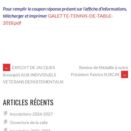
Pour remplir le coupon réponse présent sur l’affiche d’informations,
télécharger et imprimer
GALETTE-TENNIS-DE-TABLE-
2018.pdf
NAVIGATION
←
EXPLOIT DE JACQUES
Remise de Médaille à notre
Président Patrice SURCIN
→
(bourget) AUX INDIVIDUELS
VETERANS DEPARTEMENTAUX
DES
ARTICLES
ARTICLES RÉCENTS
Inscriptions 2026-2027
Ouverture de la salle
Inscription 2025-2026