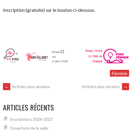
Inscription (gratuite) sur le bouton ci-dessous.
Féminin
NAVIGATION
←
Articles plus anciens
Articles plus récents
→
DES
ARTICLES RÉCENTS
ARTICLES
Inscriptions 2026-2027
Ouverture de la salle